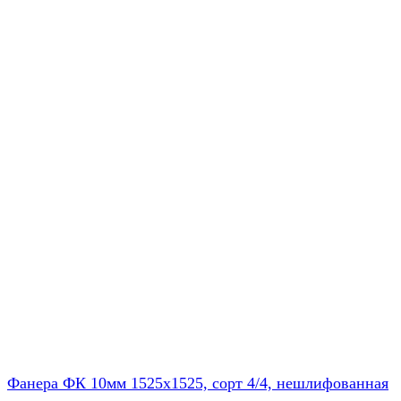
Фанера ФК 10мм 1525х1525, сорт 4/4, нешлифованная