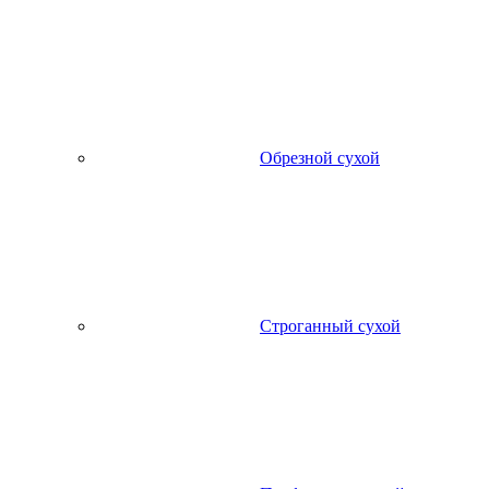
Обрезной сухой
Строганный сухой