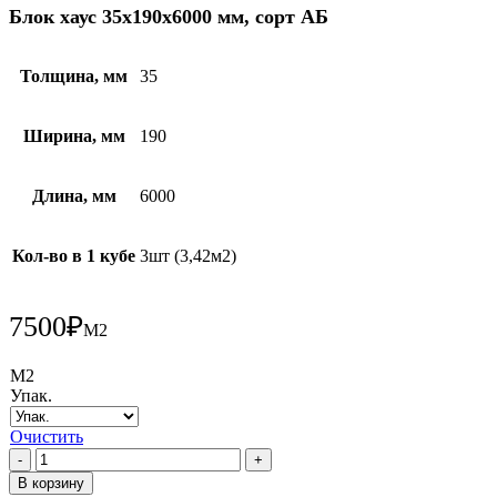
Блок хаус 35х190х6000 мм, сорт АБ
Толщина, мм
35
Ширина, мм
190
Длина, мм
6000
Кол-во в 1 кубе
3шт (3,42м2)
7500
₽
М2
М2
Упак.
Очистить
Количество
товара
В корзину
Блок