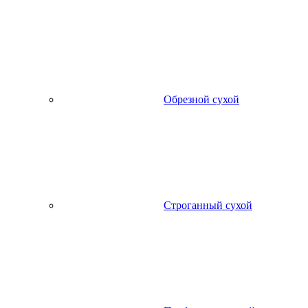
Обрезной сухой
Строганный сухой