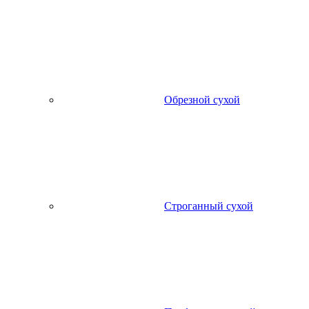
Обрезной сухой
Строганный сухой