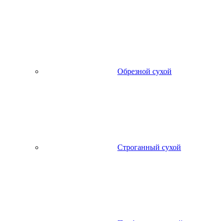
Обрезной сухой
Строганный сухой