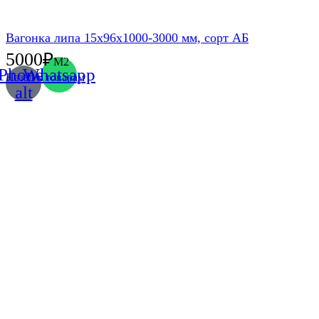
Вагонка липа 15х96х1000-3000 мм, сорт АБ
5000
₽
М2
Phone-
Whatsapp
Назад к товарам
alt