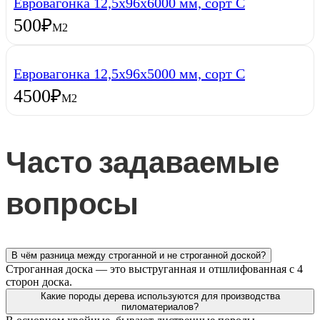
Евровагонка 12,5х96х6000 мм, сорт С
500
₽
М2
Евровагонка 12,5х96х5000 мм, сорт С
4500
₽
М2
Часто задаваемые
вопросы
В чём разница между строганной и не строганной доской?
Строганная доска — это выструганная и отшлифованная с 4
сторон доска.
Какие породы дерева используются для производства
пиломатериалов?