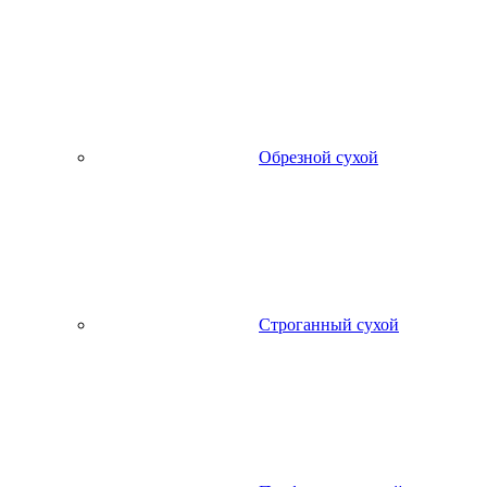
Обрезной сухой
Строганный сухой