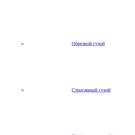
Обрезной сухой
Строганный сухой