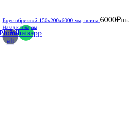
6000
₽
Брус обрезной 150х200х6000 мм, осина
Шт.
Назад к товарам
Phone-
Whatsapp
alt